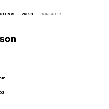
SOTROS
PRESS
CONTACTO
 son
com
203